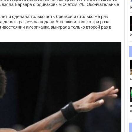
а взяла Варвара с одинаковым счетом 2/6. Окончательные
о
лет и сделала только пять брейков и столько же раз
 девять раз взяла подачу Агнешки и только три раза
тивостоянии американка выиграла только второй раз в
э
с
о
ч