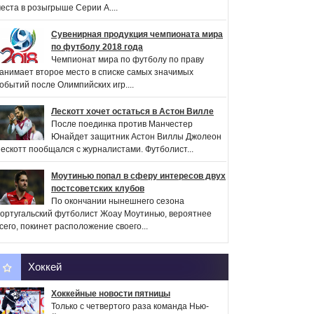
еста в розыгрыше Серии А....
Сувенирная продукция чемпионата мира
по футболу 2018 года
Чемпионат мира по футболу по праву
анимает второе место в списке самых значимых
обытий после Олимпийских игр....
Лескотт хочет остаться в Астон Вилле
После поединка против Манчестер
Юнайдет защитник Астон Виллы Джолеон
ескотт пообщался с журналистами. Футболист...
Моутинью попал в сферу интересов двух
постсоветских клубов
По окончании нынешнего сезона
ортугальский футболист Жоау Моутинью, вероятнее
сего, покинет расположение своего...
Хоккей
Хоккейные новости пятницы
Только с четвертого раза команда Нью-