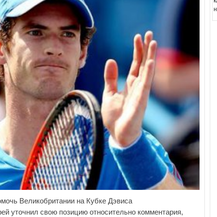
к
н
омочь Великобритании на Кубке Дэвиса
ей уточнил свою позицию относительно комментария,