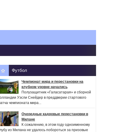
Футбол
Чемпионат мира и перестановки на
клубном уровне начались
Полузащитник «Галасатарая» и сборной
олландии Уэсли Снейдер в преддверии стартового
атча чемпионата мира...
Очередные кадровые перестановки в
Милане
К сожалению, в этом году одноименному
лубу из Милана не удалось побороться за призовые