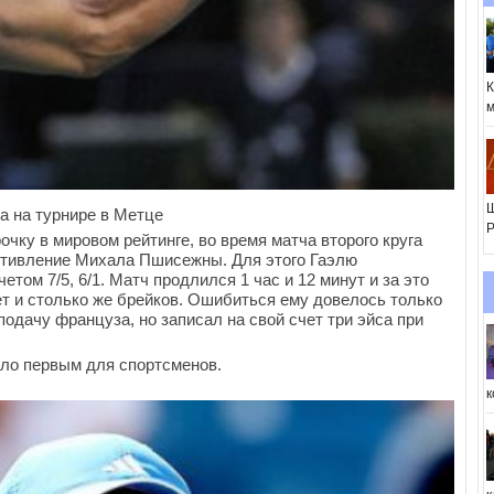
К
м
Ш
а на турнире в Метце
Р
чку в мировом рейтинге, во время матча второго круга
отивление Михала Пшисежны. Для этого Гаэлю
том 7/5, 6/1. Матч продлился 1 час и 12 минут и за это
 и столько же брейков. Ошибиться ему довелось только
 подачу француза, но записал на свой счет три эйса при
ыло первым для спортсменов.
к