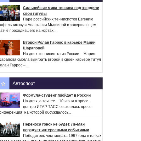
Сильнейшие мира тенниса подтвердили
свои титулы
Паре российских теннисистов Евгению
афельникову и Анастасии Мыскиной в завершающем
атче проходившего на кортах...
Второй Ролан Гаррос в карьере Марии
Шараповой
На днях теннисистка из России – Мария
арапова смогла выиграть второй в своей карьере титул
олан Гаррос –...
Автоспорт
Формула-студент пройдет в России
На днях, а точнее – 10 июня в пресс-
центре ИТАР-ТАСС состоялась пресс-
онференция, на которой обсуждалось...
Переноса гонок не будет, Ле-Ман
порадует интересными событиями
Победитель чемпионата 1997 года в гонках