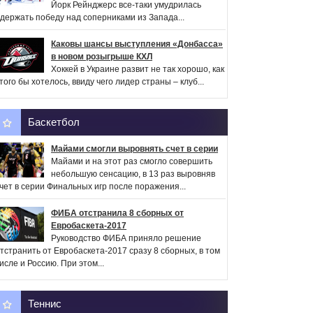
Йорк Рейнджерс все-таки умудрилась
держать победу над соперниками из Запада...
Каковы шансы выступления «Донбасса»
в новом розыгрыше КХЛ
Хоккей в Украине развит не так хорошо, как
того бы хотелось, ввиду чего лидер страны – клуб...
Баскетбол
Майами смогли выровнять счет в серии
Майами и на этот раз смогло совершить
небольшую сенсацию, в 13 раз выровняв
чет в серии Финальных игр после поражения...
ФИБА отстранила 8 сборных от
Евробаскета-2017
Руководство ФИБА приняло решение
тстранить от Евробаскета-2017 сразу 8 сборных, в том
исле и Россию. При этом...
Теннис