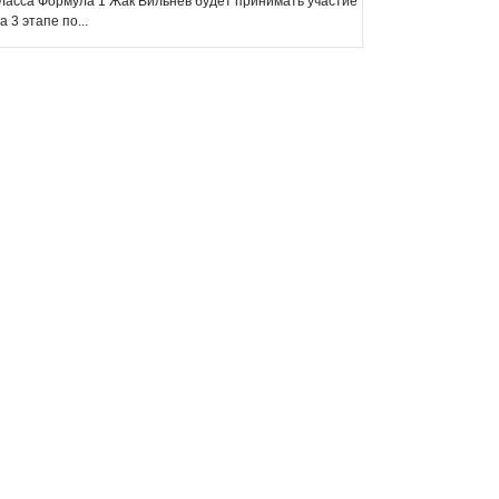
ласса Формула 1 Жак Вильнёв будет принимать участие
а 3 этапе по...