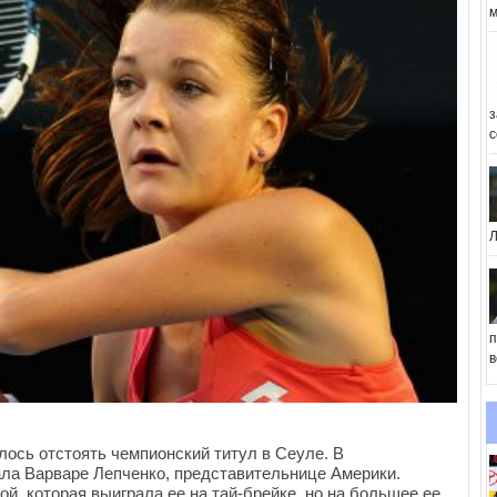
м
з
с
Л
п
в
лось отстоять чемпионский титул в Сеуле. В
ла Варваре Лепченко, представительнице Америки.
й, которая выиграла ее на тай-брейке, но на большее ее