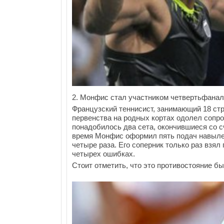
2. Монфис стал участником четвертьфанал
Французский теннисист, занимающий 18 стро
первенства на родных кортах одолел сопр
понадобилось два сета, окончившиеся со сче
время Монфис оформил пять подач навылет
четыре раза. Его соперник только раз взял
четырех ошибках.
Стоит отметить, что это противостояние б