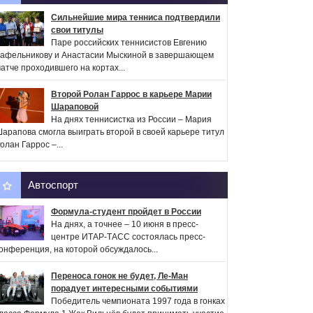
Сильнейшие мира тенниса подтвердили
свои титулы
Паре российских теннисистов Евгению
афельникову и Анастасии Мыскиной в завершающем
атче проходившего на кортах...
Второй Ролан Гаррос в карьере Марии
Шараповой
На днях теннисистка из России – Мария
арапова смогла выиграть второй в своей карьере титул
олан Гаррос –...
Автоспорт
Формула-студент пройдет в России
На днях, а точнее – 10 июня в пресс-
центре ИТАР-ТАСС состоялась пресс-
онференция, на которой обсуждалось...
Переноса гонок не будет, Ле-Ман
порадует интересными событиями
Победитель чемпионата 1997 года в гонках