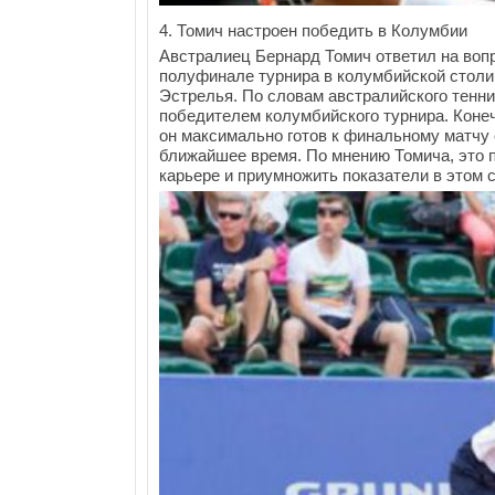
4. Томич настроен победить в Колумбии
Австралиец Бернард Томич ответил на во
полуфинале турнира в колумбийской столиц
Эстрелья. По словам австралийского тенни
победителем колумбийского турнира. Конеч
он максимально готов к финальному матчу 
ближайшее время. По мнению Томича, это 
карьере и приумножить показатели в этом с