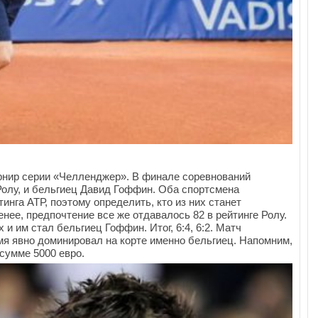
рнир серии «Челленджер». В финале соревнований
олу, и бельгиец Давид Гоффин. Оба спортсмена
инга АТР, поэтому определить, кто из них станет
нее, предпочтение все же отдавалось 82 в рейтинге Ролу.
и им стал бельгиец Гоффин. Итог, 6:4, 6:2. Матч
емя явно доминировал на корте именно бельгиец. Напомним,
сумме 5000 евро.