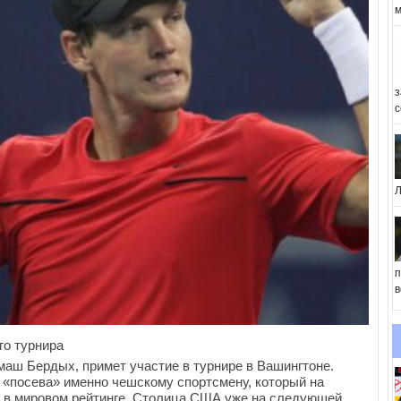
м
з
с
Л
п
в
го турнира
маш Бердых, примет участие в турнире в Вашингтоне.
 «посева» именно чешскому спортсмену, который на
ю в мировом рейтинге. Столица США уже на следующей