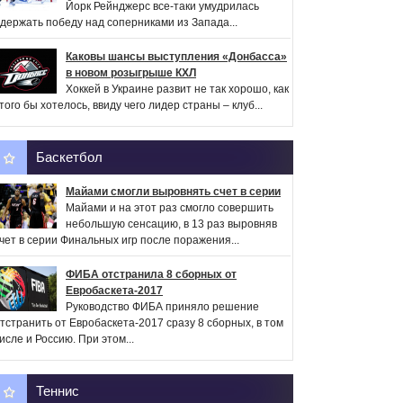
Йорк Рейнджерс все-таки умудрилась
держать победу над соперниками из Запада...
Каковы шансы выступления «Донбасса»
в новом розыгрыше КХЛ
Хоккей в Украине развит не так хорошо, как
того бы хотелось, ввиду чего лидер страны – клуб...
Баскетбол
Майами смогли выровнять счет в серии
Майами и на этот раз смогло совершить
небольшую сенсацию, в 13 раз выровняв
чет в серии Финальных игр после поражения...
ФИБА отстранила 8 сборных от
Евробаскета-2017
Руководство ФИБА приняло решение
тстранить от Евробаскета-2017 сразу 8 сборных, в том
исле и Россию. При этом...
Теннис