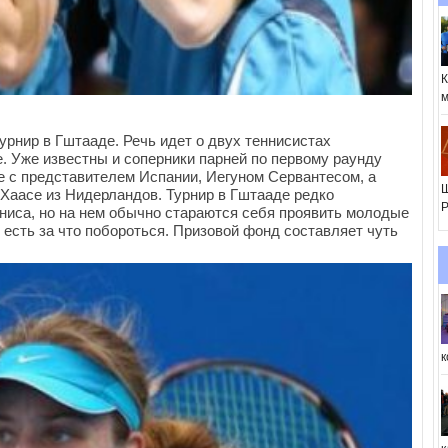
К
м
урнир в Гштааде. Речь идет о двух теннисистах
. Уже известны и соперники парней по первому раунду
е с представителем Испании, Иегуном Сервантесом, а
Ш
Хаасе из Нидерландов. Турнир в Гштааде редко
Р
ниса, но на нем обычно стараются себя проявить молодые
 есть за что побороться. Призовой фонд составляет чуть
к