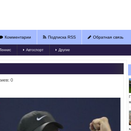
Комментарии
Подписка RSS
Обратная связь
Теннис
Автоспорт
Другие
иев: 0
Г
м
к