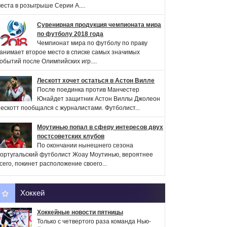
еста в розыгрыше Серии А....
Сувенирная продукция чемпионата мира
по футболу 2018 года
Чемпионат мира по футболу по праву
анимает второе место в списке самых значимых
обытий после Олимпийских игр....
Лескотт хочет остаться в Астон Вилле
После поединка против Манчестер
Юнайдет защитник Астон Виллы Джолеон
ескотт пообщался с журналистами. Футболист...
Моутинью попал в сферу интересов двух
постсоветских клубов
По окончании нынешнего сезона
ортугальский футболист Жоау Моутинью, вероятнее
сего, покинет расположение своего...
Хоккей
Хоккейные новости пятницы
Только с четвертого раза команда Нью-