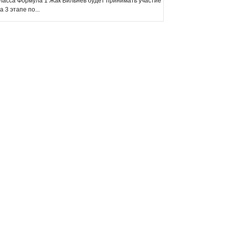
ласса Формула 1 Жак Вильнёв будет принимать участие
а 3 этапе по...