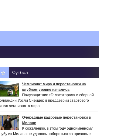
Футбол
Чемпионат мира и перестановки на
клубном уровне начались
Полузащитник «Галасатарая» и сборной
олландии Уэсли Снейдер в преддверии стартового
атча чемпионата мира...
Очередные кадровые перестановки в
Милане
К сожалению, в этом году одноименному
лубу из Милана не удалось побороться за призовые