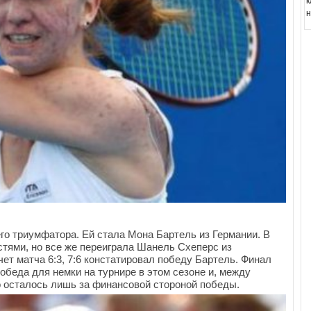
к
н
го триумфатора. Ей стала Мона Бартель из Германии. В
стями, но все же переиграла Шанель Схеперс из
т матча 6:3, 7:6 констатировал победу Бартель. Финал
победа для немки на турнире в этом сезоне и, между
ло осталось лишь за финансовой стороной победы.