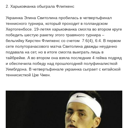
2. Харьковчанка обыграла Флипкенс
Украинка Элина Свитолина пробилась в четвертьфинал
теннисного турнира, который проходит в голландском
Хертогенбосе. 19-летяя харьковчанка смогла во втором круге
победить шестую ракетку этого травяного турнира –
бельгийку Кирстен Флипкенс со счетом 7:6(4), 6:4. В первом
сете полуторачасового матча Свитолина дважды неудачно
подавала на сет, но в итоге смогла выиграть лишь в
тайбрейке. А во втором она взяла последние 4 гейма подряд
и обеспечила победу над прошлогодней полуфиналисткой
Уимблдона. В четвертьфинале украинка сыграет с китайской
теннисисткой Цзе Чжен.