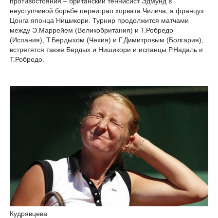
противостояния – британский теннисист Эдмунд в
неуступчивой борьбе переиграл хорвата Чилича, а француз
Цонга японца Нишикори. Турнир продолжится матчами
между Э.Маррейем (Великобритания) и Т.Робредо
(Испания), Т.Бердыхом (Чехия) и Г.Димитровым (Болгария),
встретятся также Бердых и Нишикори и испанцы Р.Надаль и
Т.Робредо.
Кудрявцева