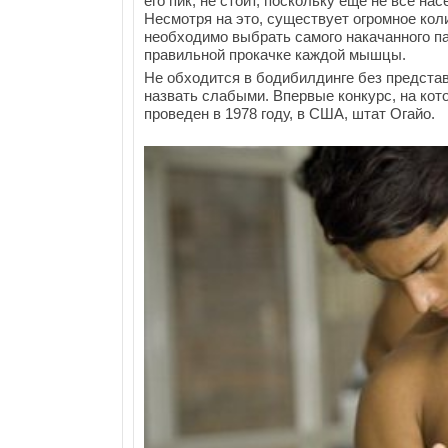
его пик, не стоит, поскольку еще не все н
Несмотря на это, существует огромное кол
необходимо выбрать самого накачанного па
правильной прокачке каждой мышцы.
Не обходится в бодибилдинге без представ
назвать слабыми. Впервые конкурс, на ко
проведен в 1978 году, в США, штат Огайо.