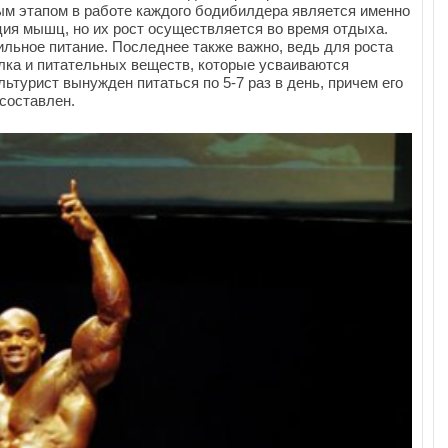
ым этапом в работе каждого бодибилдера является именно
ция мышц, но их рост осуществляется во время отдыха.
льное питание. Последнее также важно, ведь для роста
ка и питательных веществ, которые усваиваются
ьтурист вынужден питаться по 5-7 раз в день, причем его
составлен.