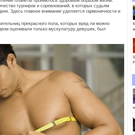
аселение планеты прониклось здоровым образом жизни.
ичество турниров и соревнований, в которых судьям
рня. Здесь главное внимание уделяется гармоничности и
ительниц прекрасного пола, которых вряд ли можно
К
тором оценивали только мускулатуру девушек, был
м
Ш
Р
к