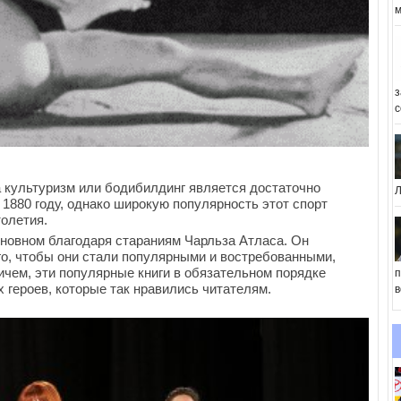
м
з
с
 культуризм или бодибилдинг является достаточно
Л
 1880 году, однако широкую популярность этот спорт
толетия.
сновном благодаря стараниям Чарльза Атласа. Он
го, чтобы они стали популярными и востребованными,
ичем, эти популярные книги в обязательном порядке
п
героев, которые так нравились читателям.
в