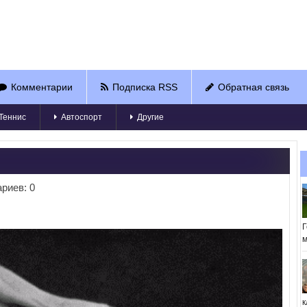
Комментарии
Подписка RSS
Обратная связь
Теннис
Автоспорт
Другие
риев: 0
Г
м
к