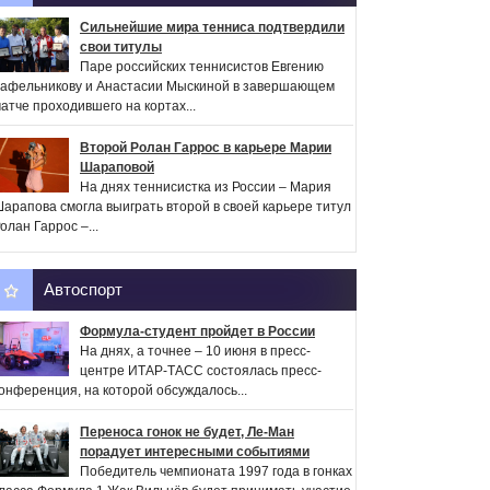
Сильнейшие мира тенниса подтвердили
свои титулы
Паре российских теннисистов Евгению
афельникову и Анастасии Мыскиной в завершающем
атче проходившего на кортах...
Второй Ролан Гаррос в карьере Марии
Шараповой
На днях теннисистка из России – Мария
арапова смогла выиграть второй в своей карьере титул
олан Гаррос –...
Автоспорт
Формула-студент пройдет в России
На днях, а точнее – 10 июня в пресс-
центре ИТАР-ТАСС состоялась пресс-
онференция, на которой обсуждалось...
Переноса гонок не будет, Ле-Ман
порадует интересными событиями
Победитель чемпионата 1997 года в гонках