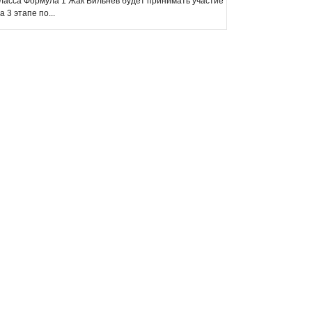
ласса Формула 1 Жак Вильнёв будет принимать участие
а 3 этапе по...