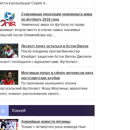
еста в розыгрыше Серии А....
Сувенирная продукция чемпионата мира
по футболу 2018 года
Чемпионат мира по футболу по праву
анимает второе место в списке самых значимых
обытий после Олимпийских игр....
Лескотт хочет остаться в Астон Вилле
После поединка против Манчестер
Юнайдет защитник Астон Виллы Джолеон
ескотт пообщался с журналистами. Футболист...
Моутинью попал в сферу интересов двух
постсоветских клубов
По окончании нынешнего сезона
ортугальский футболист Жоау Моутинью, вероятнее
сего, покинет расположение своего...
Хоккей
Хоккейные новости пятницы
Только с четвертого раза команда Нью-