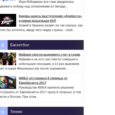
Йорк Рейнджерс все-таки умудрилась
держать победу над соперниками из Запада...
Каковы шансы выступления «Донбасса»
в новом розыгрыше КХЛ
Хоккей в Украине развит не так хорошо, как
того бы хотелось, ввиду чего лидер страны – клуб...
Баскетбол
Майами смогли выровнять счет в серии
Майами и на этот раз смогло совершить
небольшую сенсацию, в 13 раз выровняв
чет в серии Финальных игр после поражения...
ФИБА отстранила 8 сборных от
Евробаскета-2017
Руководство ФИБА приняло решение
тстранить от Евробаскета-2017 сразу 8 сборных, в том
исле и Россию. При этом...
Теннис