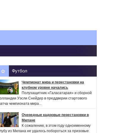
Футбол
Чемпионат мира и перестановки на
клубном уровне начались
Полузащитник «Галасатарая» и сборной
олландии Уэсли Снейдер в преддверии стартового
атча чемпионата мира...
Очередные кадровые перестановки в
Милане
К сожалению, в этом году одноименному
лубу из Милана не удалось побороться за призовые