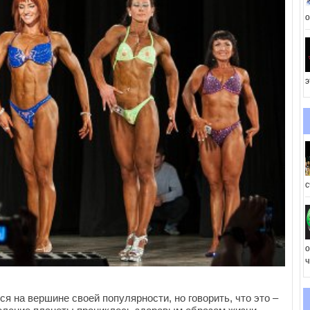
о
э
с
о
ч
я на вершине своей популярности, но говорить, что это –