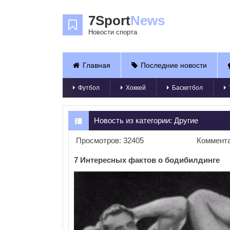
7Sport
News
Новости спорта
Главная
Последние новости
Футбол
Хоккей
Баскетбол
Новость из категории:
Другие
Просмотров: 32405
Коммента
7 Интересных фактов о бодибилдинге