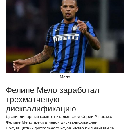
Мело
Фелипе Мело заработал
трехматчевую
дисквалификацию
Дисциплинарный комитет итальянской Серии А наказал
Фелипе Мело трехматчевой дисквалификацией.
Полузащитник футбольного клуба Интер был наказан за