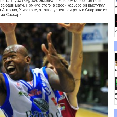
вета клуба Редджио Эмилиа, в котором совершал по 5
 за один матч. Помимо этого, в своей карьере он выступал
о
-Антонио, Хьюстоне, а также успел поиграть в Спартаке из
амо Сассари.
э
с
о
ч