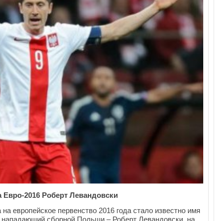
 Евро-2016 Роберт Левандовски
на европейское первенство 2016 года стало известно имя
 нападающий сборной Польши – Роберт Левандовски, на