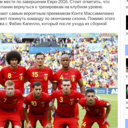
м месте по завершении Евро-2016. Стоит отметить, что
елании вернуться к тренировкам на клубном уровне.
о
вают самым вероятным преемником Конте Массимилиано
жет покинуть команду по окончании сезона. Помимо этого
ва с Фабио Капелло, который после ухода из сборной
э
с
о
ч