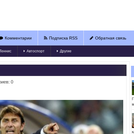
Комментарии
Подписка RSS
Обратная связь
Теннис
Автоспорт
Другие
иев: 0
Г
м
к