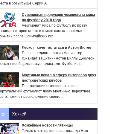
еста в розыгрыше Серии А....
Сувенирная продукция чемпионата мира
по футболу 2018 года
Чемпионат мира по футболу по праву
анимает второе место в списке самых значимых
обытий после Олимпийских игр....
Лескотт хочет остаться в Астон Вилле
После поединка против Манчестер
Юнайдет защитник Астон Виллы Джолеон
ескотт пообщался с журналистами. Футболист...
Моутинью попал в сферу интересов двух
постсоветских клубов
По окончании нынешнего сезона
ортугальский футболист Жоау Моутинью, вероятнее
сего, покинет расположение своего...
Хоккей
Хоккейные новости пятницы
Только с четвертого раза команда Нью-