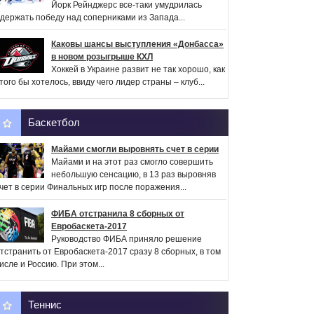
Йорк Рейнджерс все-таки умудрилась
держать победу над соперниками из Запада...
Каковы шансы выступления «Донбасса»
в новом розыгрыше КХЛ
Хоккей в Украине развит не так хорошо, как
того бы хотелось, ввиду чего лидер страны – клуб...
Баскетбол
Майами смогли выровнять счет в серии
Майами и на этот раз смогло совершить
небольшую сенсацию, в 13 раз выровняв
чет в серии Финальных игр после поражения...
ФИБА отстранила 8 сборных от
Евробаскета-2017
Руководство ФИБА приняло решение
тстранить от Евробаскета-2017 сразу 8 сборных, в том
исле и Россию. При этом...
Теннис