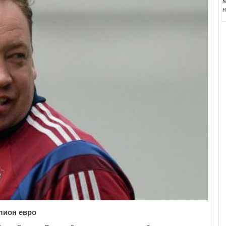
к
н
лион евро