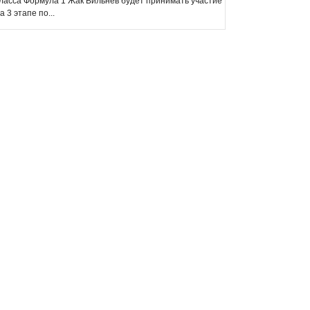
ласса Формула 1 Жак Вильнёв будет принимать участие
а 3 этапе по...