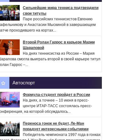
Сильнейшие мира тенниса подтвердили
свои титулы
Паре российских теннисистов Евгению
афельникову и Анастасии Мыскиной в завершающем
атче проходившего на кортах...
Второй Ролан Гаррос в карьере Марии
Шараповой
На днях теннисистка из России – Мария
арапова смогла выиграть второй в своей карьере титул
олан Гаррос –...
Автоспорт
Формула-студент пройдет в России
На днях, а точнее – 10 июня в пресс-
центре ИТАР-ТАСС состоялась пресс-
онференция, на которой обсуждалось...
Переноса гонок не будет, Ле-Ман
порадует интересными событиями
Победитель чемпионата 1997 года в гонках