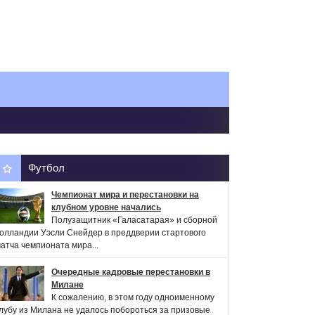
Футбол
Чемпионат мира и перестановки на
клубном уровне начались
Полузащитник «Галасатарая» и сборной
олландии Уэсли Снейдер в преддверии стартового
атча чемпионата мира...
Очередные кадровые перестановки в
Милане
К сожалению, в этом году одноименному
лубу из Милана не удалось побороться за призовые