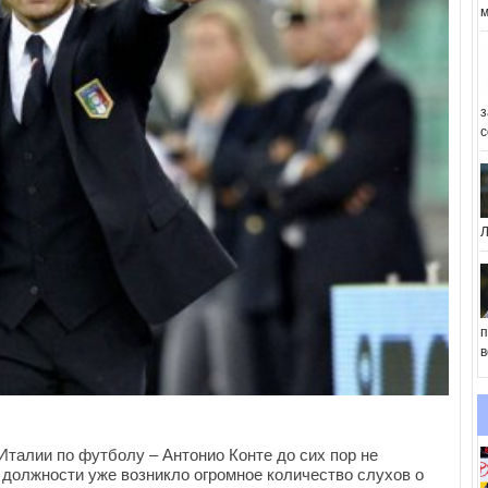
м
з
с
Л
п
в
 Италии по футболу – Антонио Конте до сих пор не
 должности уже возникло огромное количество слухов о